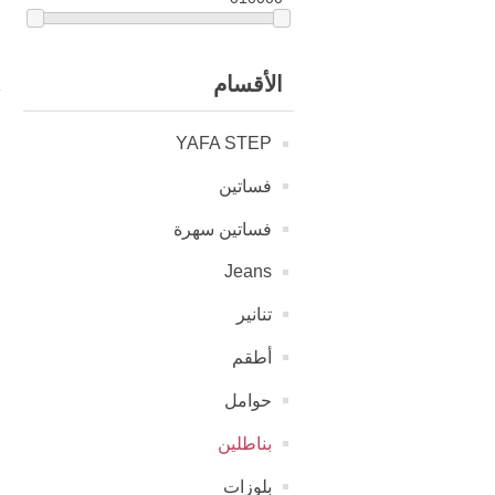
الأقسام
YAFA STEP
فساتين
فساتين سهرة
Jeans
تنانير
أطقم
حوامل
بناطلين
بلوزات