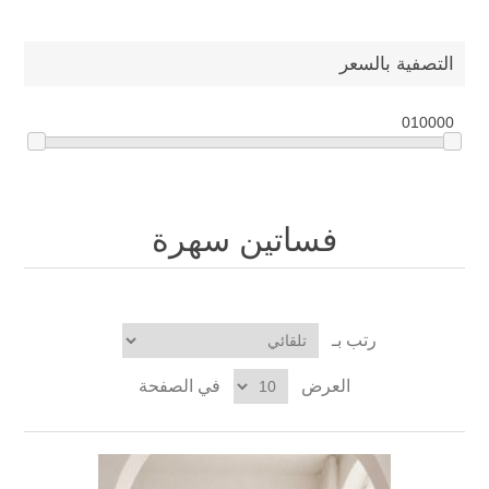
التصفية بالسعر
0
10000
فساتين سهرة
رتب بـ
العرض
في الصفحة